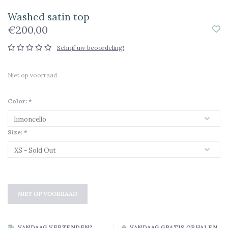
Washed satin top
€200,00
Schrijf uw beoordeling!
Niet op voorraad
Color:
*
Size:
*
NIET OP VOORRAAD
VANDAAG VERZENDEN?
VANDAAG GRATIS OPHALEN