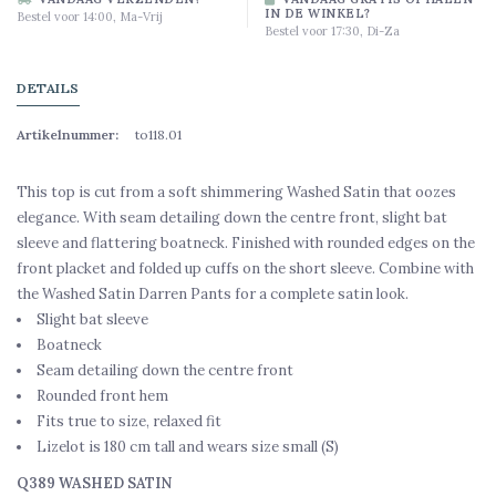
IN DE WINKEL?
Bestel voor 14:00, Ma-Vrij
Bestel voor 17:30, Di-Za
DETAILS
Artikelnummer:
to118.01
This top is cut from a soft shimmering Washed Satin that oozes
elegance. With seam detailing down the centre front, slight bat
sleeve and flattering boatneck. Finished with rounded edges on the
front placket and folded up cuffs on the short sleeve. Combine with
the Washed Satin Darren Pants for a complete satin look.
Slight bat sleeve
Boatneck
Seam detailing down the centre front
Rounded front hem
Fits true to size, relaxed fit
Lizelot is 180 cm tall and wears size small (S)
Q389 WASHED SATIN