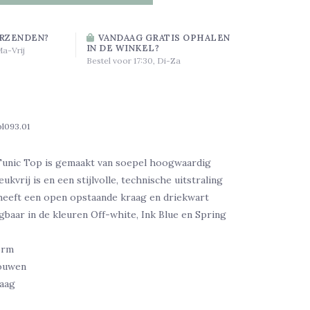
RZENDEN?
VANDAAG GRATIS OPHALEN
IN DE WINKEL?
Ma-Vrij
Bestel voor 17:30, Di-Za
bl093.01
nic Top is gemaakt van soepel hoogwaardig
ukvrij is en een stijlvolle, technische uitstraling
 heeft een open opstaande kraag en driekwart
baar in de kleuren Off-white, Ink Blue en Spring
orm
ouwen
aag