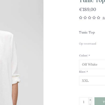
Tunic To
€189,00
S
Tunic Top
Op voorraad
Color:
*
Size:
*
+
T
-