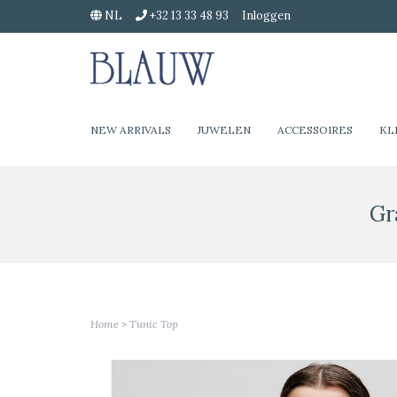
NL
+32 13 33 48 93
Inloggen
NEW ARRIVALS
JUWELEN
ACCESSOIRES
KL
Gr
Home
>
Tunic Top