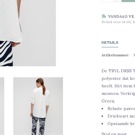
VANDAAG VE
Bestel voor 14:00, 
DETAILS
Artikelnummer:
De TRVL DRSS Tu
polyester dat kre
heeft. Het item
mouwen. Verkrijg
Green.
Relaxte pasv
Driekwart m
Opstaande kr
Stof en maat