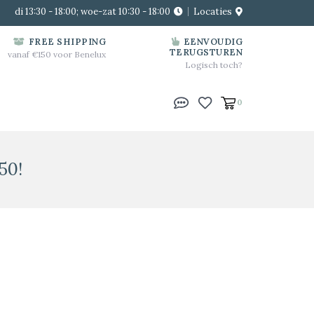
di 13:30 - 18:00; woe-zat 10:30 - 18:00
Locaties
FREE SHIPPING
EENVOUDIG
TERUGSTUREN
vanaf €150 voor Benelux
Logisch toch?
0
50!