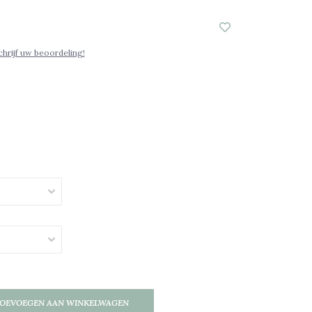
p
chrijf uw beoordeling!
OEVOEGEN AAN WINKELWAGEN