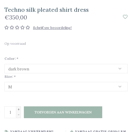
Techno silk pleated shirt dress
€350,00
Schrijf uw beoordeling!
Op voorraad
Color:
*
Size:
*
+
TOEVOEGEN AAN WINKELWAGEN
-
VANDAAG VERZENDEN?
VANDAAG GRATIS OPHALEN