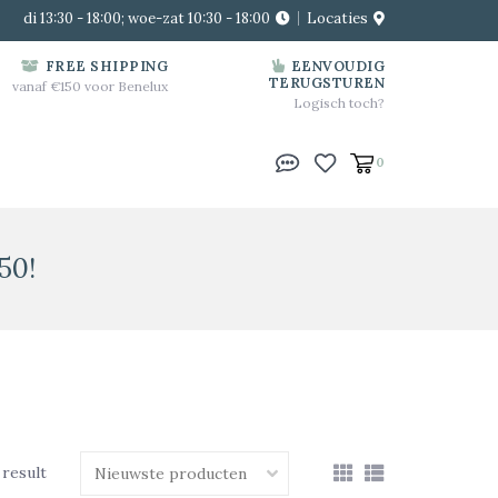
di 13:30 - 18:00; woe-zat 10:30 - 18:00
Locaties
FREE SHIPPING
EENVOUDIG
TERUGSTUREN
vanaf €150 voor Benelux
Logisch toch?
0
50!
 result