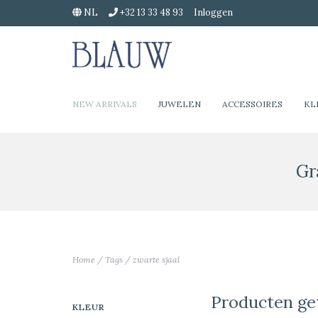
NL
+32 13 33 48 93
Inloggen
NEW ARRIVALS
JUWELEN
ACCESSOIRES
KL
Gr
Home
/
Tags
/
zwarte sjaal
Producten ge
KLEUR