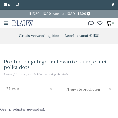
NL
di 13:30 - 18:00; woe-zat 10:30 - 18:00
0
Gratis verzending binnen Benelux vanaf €150!
Producten getagd met zwarte kleedje met
polka dots
Home
/
Tags
/
zwarte kleedje met polka dots
Filteren
Geen producten gevonden!...