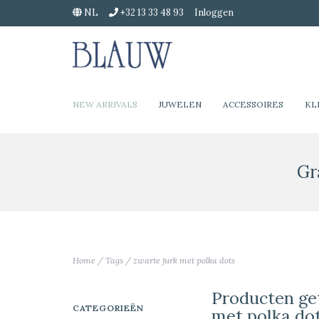
NL
+32 13 33 48 93
Inloggen
NEW ARRIVALS
JUWELEN
ACCESSOIRES
KL
Gr
Home
/
Tags
/
zwarte jurk met polka dots
Producten ge
CATEGORIEËN
met polka do