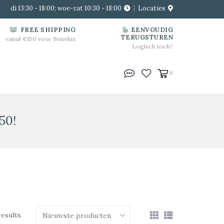
di 13:30 - 18:00; woe-zat 10:30 - 18:00
Locaties
FREE SHIPPING
EENVOUDIG
TERUGSTUREN
vanaf €150 voor Benelux
Logisch toch?
0
50!
results