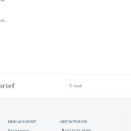
!...
brief
MIJN ACCOUNT
GET IN TOUCH
Registreren
+32 13 33 48 93