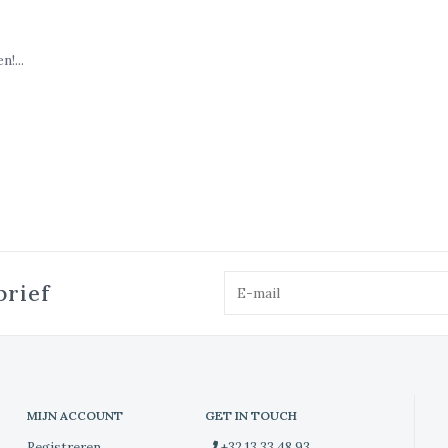
!...
brief
MIJN ACCOUNT
GET IN TOUCH
Registreren
+32 13 33 48 93