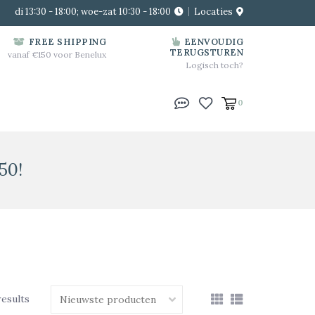
di 13:30 - 18:00; woe-zat 10:30 - 18:00
Locaties
FREE SHIPPING
EENVOUDIG
TERUGSTUREN
vanaf €150 voor Benelux
Logisch toch?
0
50!
results