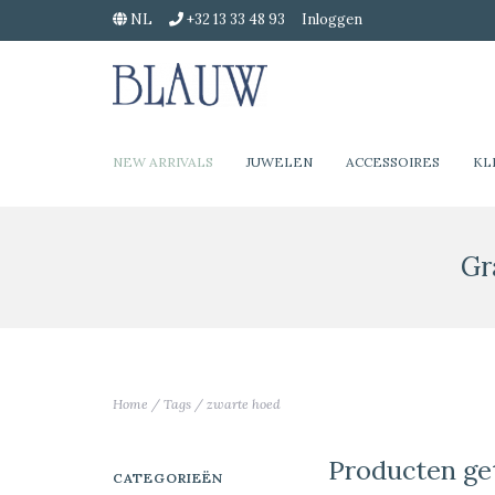
NL
+32 13 33 48 93
Inloggen
NEW ARRIVALS
JUWELEN
ACCESSOIRES
KL
Gr
Home
/
Tags
/
zwarte hoed
Producten ge
CATEGORIEËN