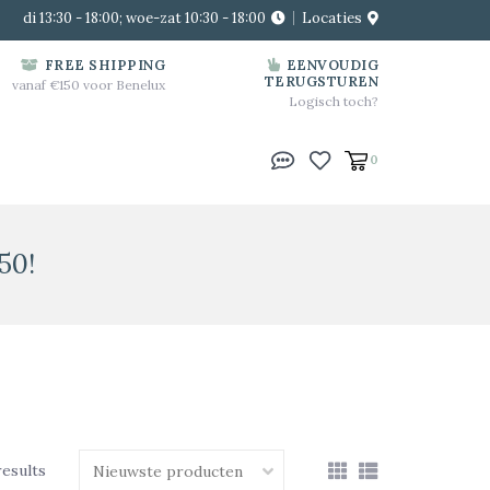
di 13:30 - 18:00; woe-zat 10:30 - 18:00
Locaties
FREE SHIPPING
EENVOUDIG
TERUGSTUREN
vanaf €150 voor Benelux
Logisch toch?
0
50!
results