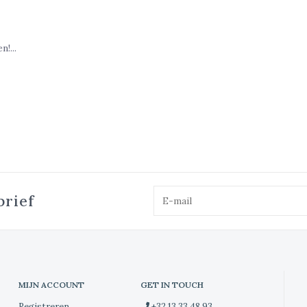
!...
brief
MIJN ACCOUNT
GET IN TOUCH
Registreren
+32 13 33 48 93