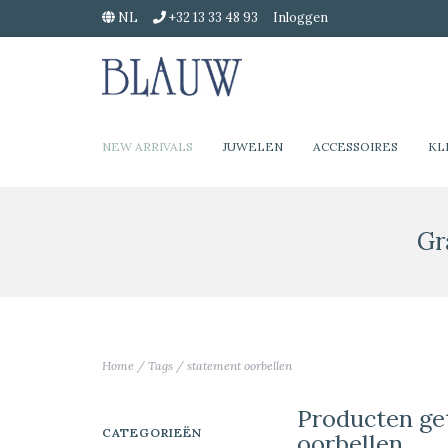
NL
+32 13 33 48 93
Inloggen
NEW ARRIVALS
JUWELEN
ACCESSOIRES
KL
Gr
Home
/
Tags
/
statement oorbellen
Producten ge
CATEGORIEËN
oorbellen