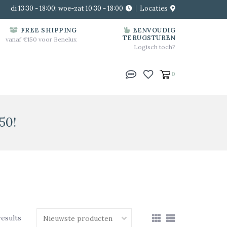
di 13:30 - 18:00; woe-zat 10:30 - 18:00
Locaties
FREE SHIPPING
EENVOUDIG
TERUGSTUREN
vanaf €150 voor Benelux
Logisch toch?
0
50!
results