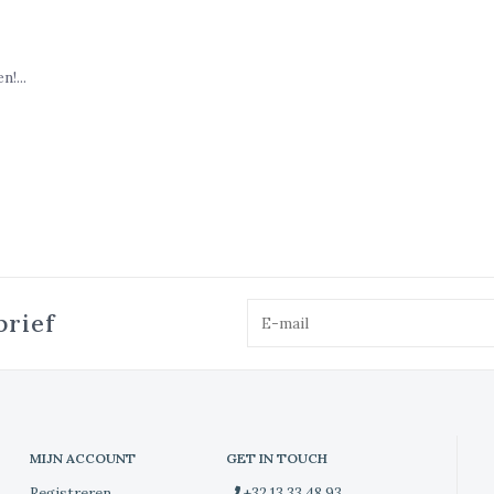
!...
brief
MIJN ACCOUNT
GET IN TOUCH
Registreren
+32 13 33 48 93