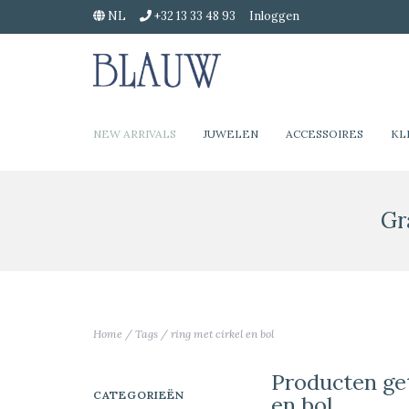
NL
+32 13 33 48 93
Inloggen
NEW ARRIVALS
JUWELEN
ACCESSOIRES
KL
Gr
Home
/
Tags
/
ring met cirkel en bol
Producten get
CATEGORIEËN
en bol