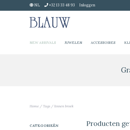
NL
+32 13 33 48 93
Inloggen
NEW ARRIVALS
JUWELEN
ACCESSOIRES
KL
Gr
Home
/
Tags
/
linnen broek
Producten ge
CATEGORIEËN