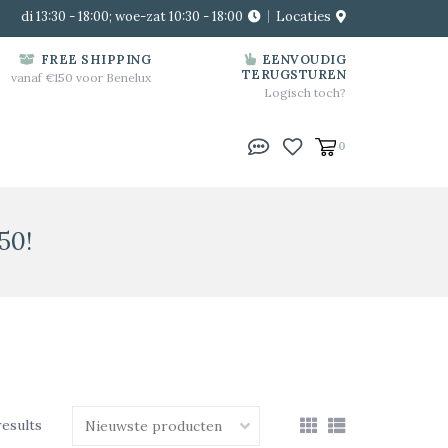
di 13:30 - 18:00; woe-zat 10:30 - 18:00
Locaties
FREE SHIPPING
EENVOUDIG
TERUGSTUREN
vanaf €150 voor Benelux
Logisch toch?
0
50!
results