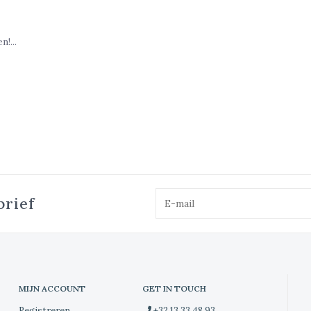
!...
brief
MIJN ACCOUNT
GET IN TOUCH
Registreren
+32 13 33 48 93