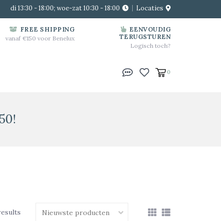
di 13:30 - 18:00; woe-zat 10:30 - 18:00
Locaties
FREE SHIPPING
EENVOUDIG
TERUGSTUREN
vanaf €150 voor Benelux
Logisch toch?
0
50!
results