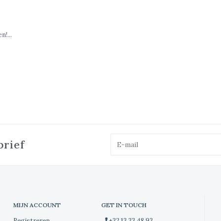
!...
brief
MIJN ACCOUNT
GET IN TOUCH
Registreren
+32 13 33 48 93