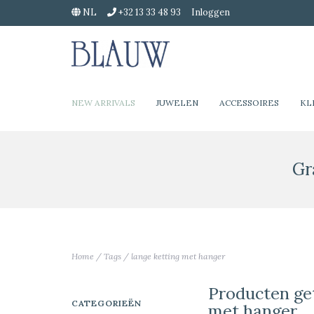
NL
+32 13 33 48 93
Inloggen
NEW ARRIVALS
JUWELEN
ACCESSOIRES
KL
Gr
Home
/
Tags
/
lange ketting met hanger
Producten ge
CATEGORIEËN
met hanger