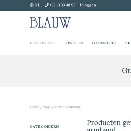
NL
+32 13 33 48 93
Inloggen
NEW ARRIVALS
JUWELEN
ACCESSOIRES
KL
Gr
Home
/
Tags
/
kralen armband
Producten ge
CATEGORIEËN
armband