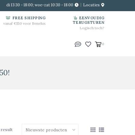
di 13:30 - 18:00; woe-zat 10:30 - 18:00
Locaties
FREE SHIPPING
EENVOUDIG
TERUGSTUREN
vanaf €150 voor Benelux
Logisch toch?
0
50!
 result