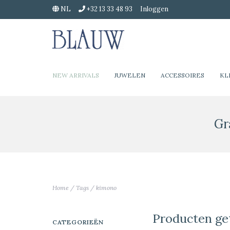
NL
+32 13 33 48 93
Inloggen
NEW ARRIVALS
JUWELEN
ACCESSOIRES
KL
Gr
Home
/
Tags
/
kimono
Producten ge
CATEGORIEËN