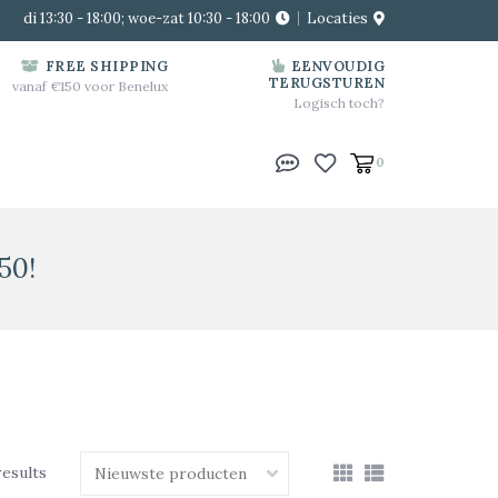
di 13:30 - 18:00; woe-zat 10:30 - 18:00
Locaties
FREE SHIPPING
EENVOUDIG
TERUGSTUREN
vanaf €150 voor Benelux
Logisch toch?
0
50!
results