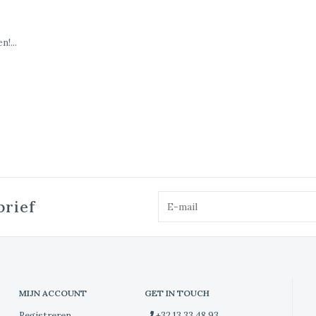
!...
brief
MIJN ACCOUNT
GET IN TOUCH
Registreren
+32 13 33 48 93