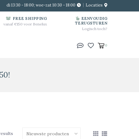
di 13:30 - 18:00; woe-zat 10:30 - 18:00
Locaties
FREE SHIPPING
EENVOUDIG
TERUGSTUREN
vanaf €150 voor Benelux
Logisch toch?
0
50!
results