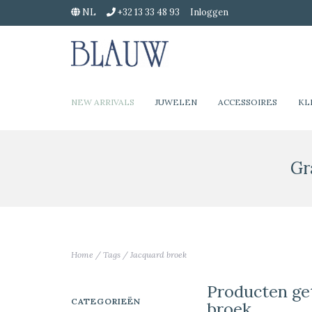
NL
+32 13 33 48 93
Inloggen
NEW ARRIVALS
JUWELEN
ACCESSOIRES
KL
Gr
Home
/
Tags
/
Jacquard broek
Producten ge
CATEGORIEËN
broek