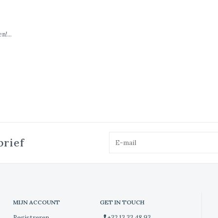
!...
brief
MIJN ACCOUNT
GET IN TOUCH
Registreren
+32 13 33 48 93