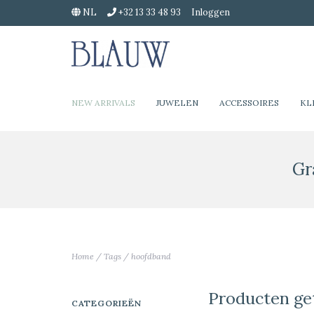
NL
+32 13 33 48 93
Inloggen
NEW ARRIVALS
JUWELEN
ACCESSOIRES
KL
Gr
Home
/
Tags
/
hoofdband
Producten ge
CATEGORIEËN