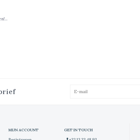
!...
brief
MIJN ACCOUNT
GET IN TOUCH
Registreren
+32 13 33 48 93