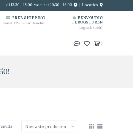
di 13:30 - 18:00; woe-zat 10:30 - 18:00
Locaties
FREE SHIPPING
EENVOUDIG
TERUGSTUREN
vanaf €150 voor Benelux
Logisch toch?
0
50!
results