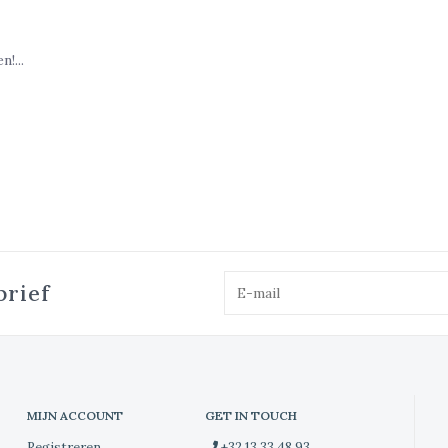
!...
brief
MIJN ACCOUNT
GET IN TOUCH
Registreren
+32 13 33 48 93