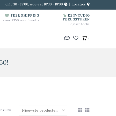
di 13:30 - 18:00; woe-zat 10:30 - 18:00
Locaties
FREE SHIPPING
EENVOUDIG
TERUGSTUREN
vanaf €150 voor Benelux
Logisch toch?
0
50!
results