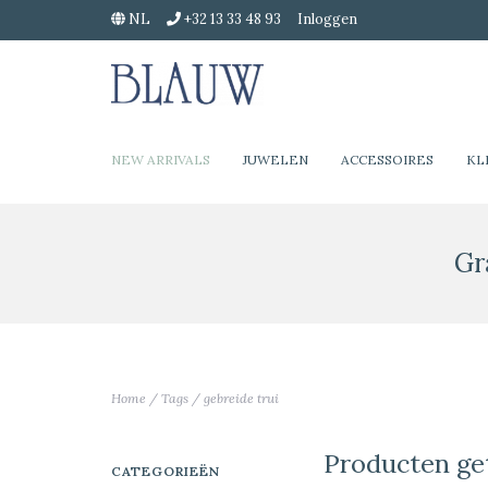
NL
+32 13 33 48 93
Inloggen
NEW ARRIVALS
JUWELEN
ACCESSOIRES
KL
Gr
Home
/
Tags
/
gebreide trui
Producten ge
CATEGORIEËN