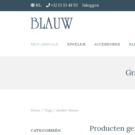
NL
+32 13 33 48 93
Inloggen
NEW ARRIVALS
JUWELEN
ACCESSOIRES
KL
Gr
Home
/
Tags
/
donker blauw
Producten ge
CATEGORIEËN