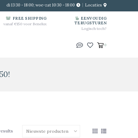
di 13:30 - 18:00; woe-zat 10:30 - 18:00
Locaties
FREE SHIPPING
EENVOUDIG
TERUGSTUREN
vanaf €150 voor Benelux
Logisch toch?
0
50!
results