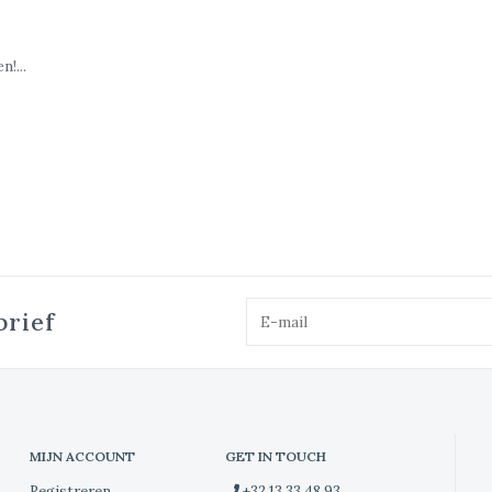
!...
brief
MIJN ACCOUNT
GET IN TOUCH
Registreren
+32 13 33 48 93