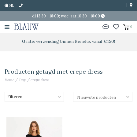
NL
di 13:30 - 18:00; woe-zat 10:30 - 18:00
0
Gratis verzending binnen Benelux vanaf €150!
Producten getagd met crepe dress
Home
/
Tags
/
crepe dress
Filteren