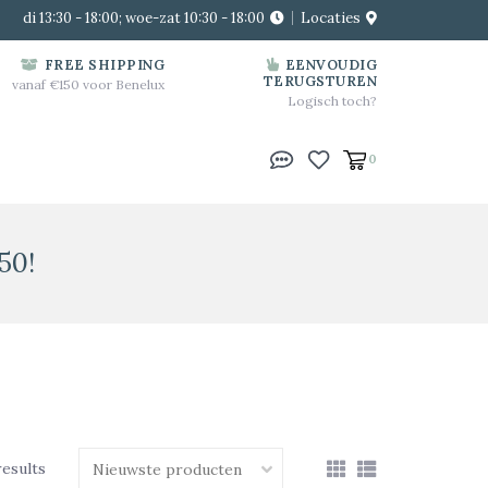
di 13:30 - 18:00; woe-zat 10:30 - 18:00
Locaties
FREE SHIPPING
EENVOUDIG
TERUGSTUREN
vanaf €150 voor Benelux
Logisch toch?
0
50!
results