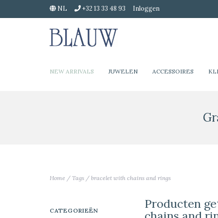
NL
+32 13 33 48 93
Inloggen
NEW ARRIVALS
JUWELEN
ACCESSOIRES
KL
Gr
Home
/
Tags
/
bracelet with chains and rings
Producten ge
CATEGORIEËN
chains and ri