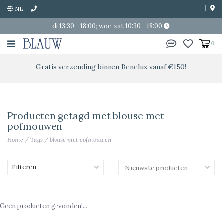
NL
di 13:30 - 18:00; woe-zat 10:30 - 18:00
0
Gratis verzending binnen Benelux vanaf €150!
Producten getagd met blouse met
pofmouwen
Home
/
Tags
/
blouse met pofmouwen
Filteren
Geen producten gevonden!...