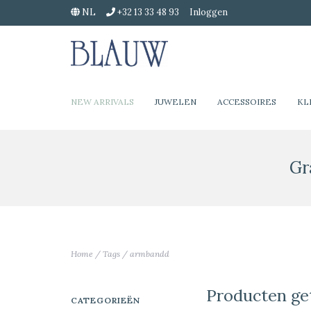
NL
+32 13 33 48 93
Inloggen
NEW ARRIVALS
JUWELEN
ACCESSOIRES
KL
Gr
Home
/
Tags
/
armbandd
Producten g
CATEGORIEËN