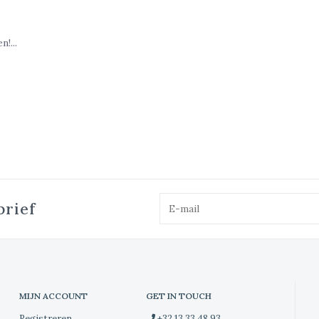
!...
brief
MIJN ACCOUNT
GET IN TOUCH
Registreren
+32 13 33 48 93