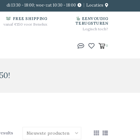
di 13:30 - 18:00; woe-zat 10:30 - 18:00
Locaties
FREE SHIPPING
EENVOUDIG
TERUGSTUREN
vanaf €150 voor Benelux
Logisch toch?
0
50!
results