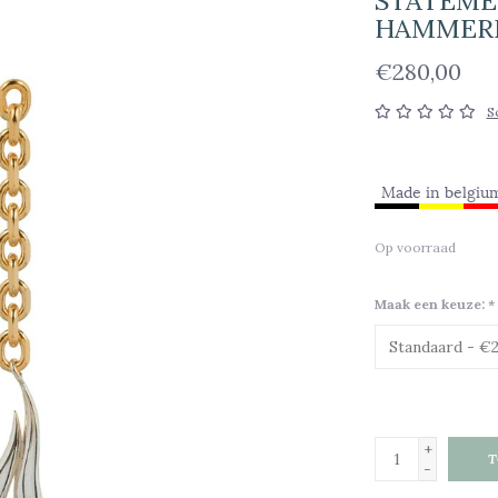
STATEME
HAMMER
€280,00
S
Op voorraad
Maak een keuze:
*
+
T
-