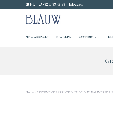
NL
+32 13 33 48 93
Inloggen
NEW ARRIVALS
JUWELEN
ACCESSOIRES
KL
Gr
Home
>
STATEMENT EARRINGS WITH CHAIN HAMMERED H