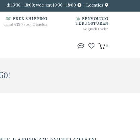
di 13:30 - 18:00; woe-zat 10:30 - 18:00
Locaties
FREE SHIPPING
EENVOUDIG
TERUGSTUREN
vanaf €150 voor Benelux
Logisch toch?
0
50!