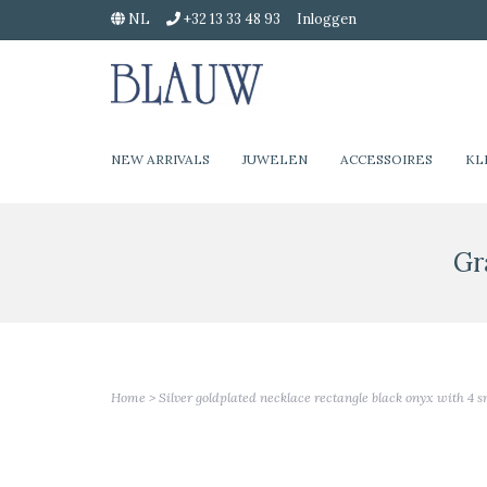
NL
+32 13 33 48 93
Inloggen
NEW ARRIVALS
JUWELEN
ACCESSOIRES
KL
Gr
Home
>
Silver goldplated necklace rectangle black onyx with 4