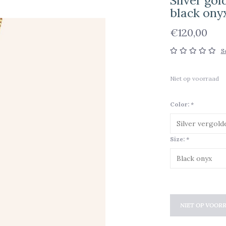
Silver go
black ony
€120,00
S
Niet op voorraad
Color:
*
Size:
*
NIET OP VOOR