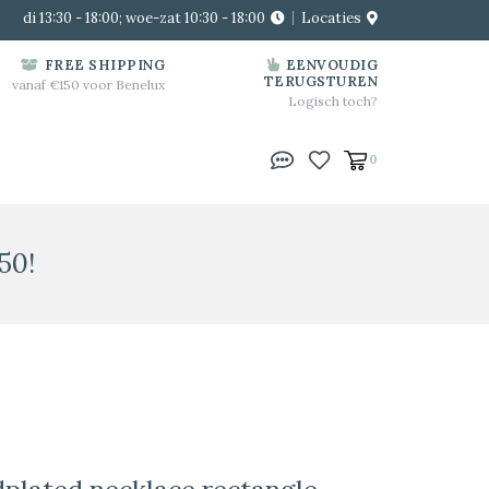
di 13:30 - 18:00; woe-zat 10:30 - 18:00
Locaties
FREE SHIPPING
EENVOUDIG
TERUGSTUREN
vanaf €150 voor Benelux
Logisch toch?
0
50!