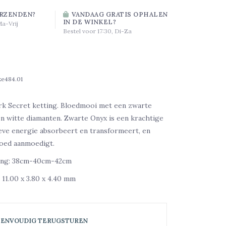
RZENDEN?
VANDAAG GRATIS OPHALEN
IN DE WINKEL?
Ma-Vrij
Bestel voor 17:30, Di-Za
ke484.01
k Secret ketting. Bloedmooi met een zwarte
n witte diamanten. Zwarte Onyx is een krachtige
eve energie absorbeert en transformeert, en
oed aanmoedigt.
ting: 38cm-40cm-42cm
11.00 x 3.80 x 4.40 mm
EENVOUDIG TERUGSTUREN