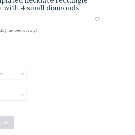
ldplated necklace rectangle
x with 4 small diamonds
chrijf uw beoordeling!
RAAD