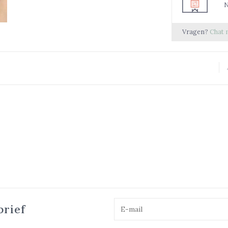
N
Vragen?
Chat 
brief