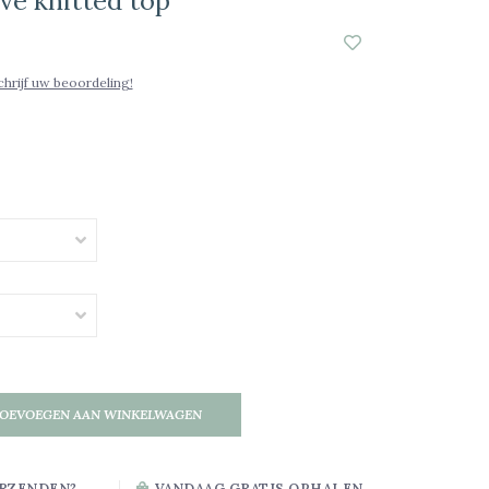
ve knitted top
chrijf uw beoordeling!
OEVOEGEN AAN WINKELWAGEN
RZENDEN?
VANDAAG GRATIS OPHALEN