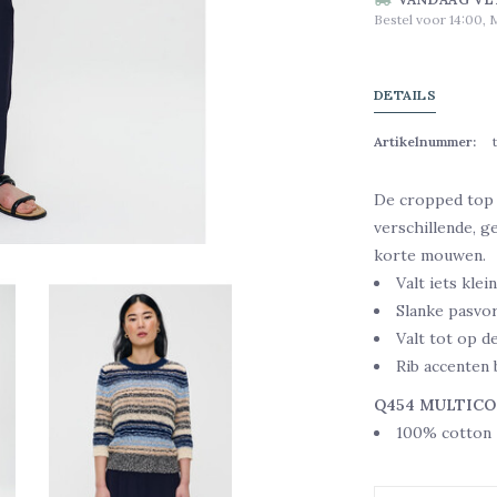
Bestel voor 14:00, 
DETAILS
Artikelnummer:
De
cropped
top 
verschillende, g
korte mouwen.
V
alt iets kle
Slanke pasvo
Valt tot op de
Rib accenten 
Q454 MULTIC
100% cotton