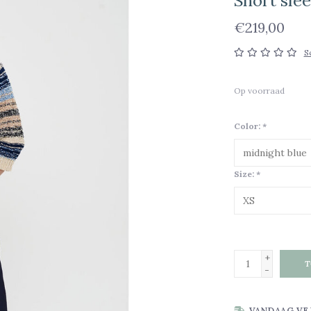
Short slee
€219,00
S
Op voorraad
Color:
*
Size:
*
+
T
-
VANDAAG VE