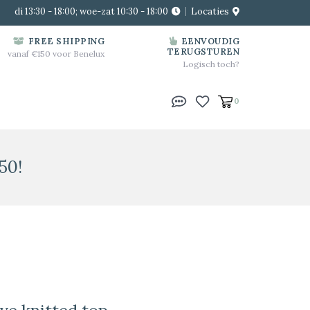
di 13:30 - 18:00; woe-zat 10:30 - 18:00
Locaties
FREE SHIPPING
EENVOUDIG
TERUGSTUREN
vanaf €150 voor Benelux
Logisch toch?
0
50!