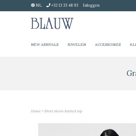
NL
+32 13 33 48 93
Inloggen
NEW ARRIVALS
JUWELEN
ACCESSOIRES
KL
Gr
Home
>
Short sleeve knitted top