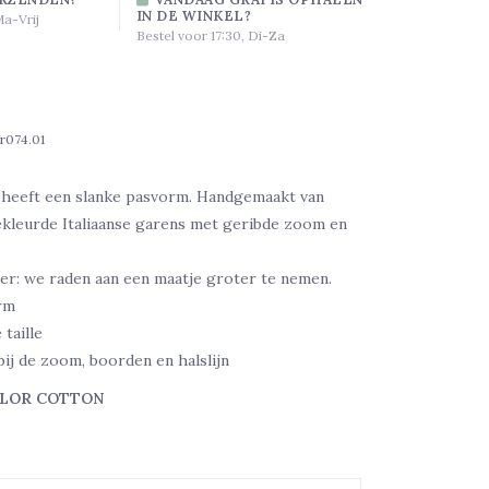
IN DE WINKEL?
Ma-Vrij
Bestel voor 17:30, Di-Za
tr074.01
heeft een slanke pasvorm. Handgemaakt van
ekleurde Italiaanse garens met geribde zoom en
iner: we raden aan een maatje groter te nemen.
rm
 taille
bij de zoom, boorden en halslijn
OLOR COTTON