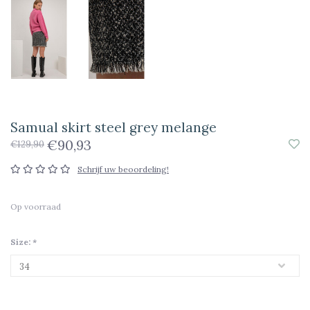
Samual skirt steel grey melange
€90,93
€129,90
Schrijf uw beoordeling!
Op voorraad
Size:
*