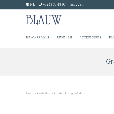
NL
+32 13 33 48 93
Inloggen
NEW ARRIVALS
JUWELEN
ACCESSOIRES
KL
Gr
Home
>
Oorbellen gekrulde plaat goud klein