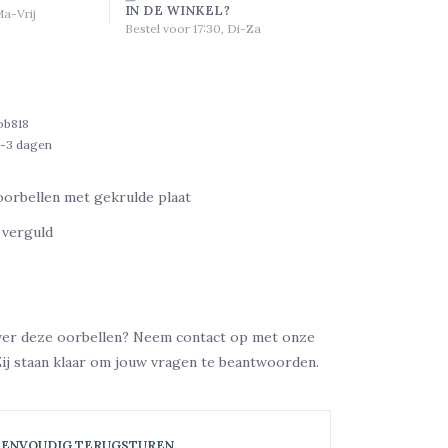
IN DE WINKEL?
Ma-Vrij
Bestel voor 17:30, Di-Za
ob818
1-3 dagen
oorbellen met gekrulde plaat
r verguld
ver deze oorbellen? Neem contact op met onze
Zij staan klaar om jouw vragen te beantwoorden.
EENVOUDIG TERUGSTUREN