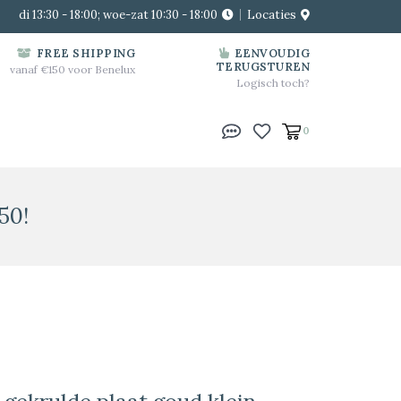
di 13:30 - 18:00; woe-zat 10:30 - 18:00
Locaties
FREE SHIPPING
EENVOUDIG
TERUGSTUREN
vanaf €150 voor Benelux
Logisch toch?
0
50!