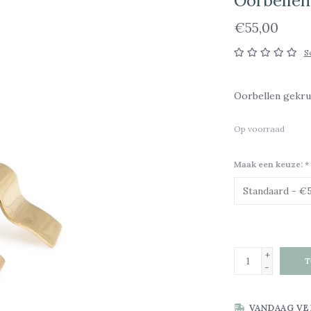
Oorbellen
€55,00
S
Oorbellen gekrul
Op voorraad
Maak een keuze:
*
+
T
-
VANDAAG VE