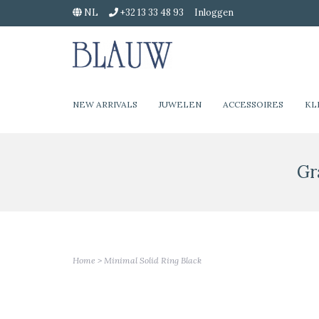
NL
+32 13 33 48 93
Inloggen
NEW ARRIVALS
JUWELEN
ACCESSOIRES
KL
Gr
Home
>
Minimal Solid Ring Black