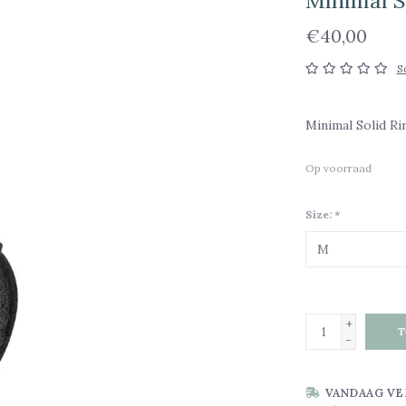
Minimal S
€40,00
S
Minimal Solid Ri
Op voorraad
Size:
*
+
T
-
VANDAAG VE