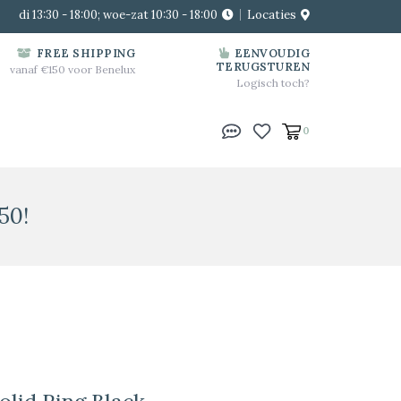
di 13:30 - 18:00; woe-zat 10:30 - 18:00
Locaties
FREE SHIPPING
EENVOUDIG
TERUGSTUREN
vanaf €150 voor Benelux
Logisch toch?
0
50!