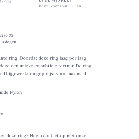
Ma-Vrij
Bestel voor 17:30, Di-Za
ri295.02
1-3 dagen
nte ring. Doordat deze ring laag per laag
 deze een unieke en subtiele textuur. De ring
nd bijgewerkt en gepolijst voor maximaal
mide Nylon
ry
ver deze ring? Neem contact op met onze