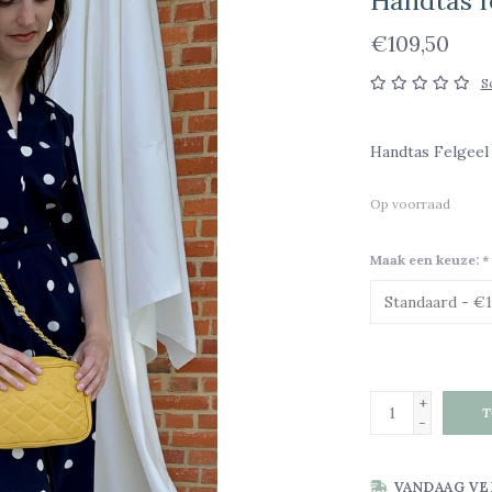
Handtas f
€109,50
S
Handtas Felgeel
Op voorraad
Maak een keuze:
*
+
T
-
VANDAAG VE