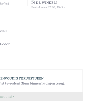
IN DE WINKEL?
Ma-Vrij
Bestel voor 17:30, Di-Za
ht028
 Leder
EENVOUDIG TERUGSTUREN
iet tevreden? Stuur binnen 14 dagen terug.
met ons!