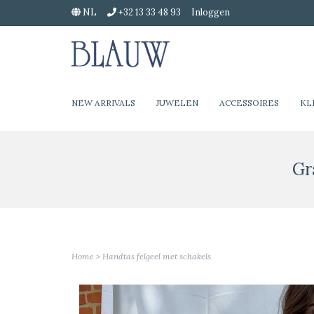
NL
+32 13 33 48 93
Inloggen
NEW ARRIVALS
JUWELEN
ACCESSOIRES
KL
Gr
Home
>
Handtas felgeel met schakels