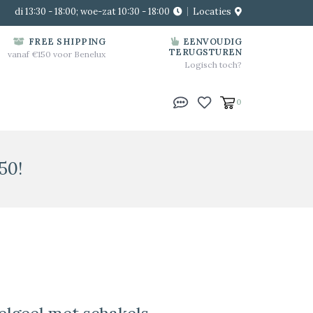
di 13:30 - 18:00; woe-zat 10:30 - 18:00
Locaties
FREE SHIPPING
EENVOUDIG
TERUGSTUREN
vanaf €150 voor Benelux
Logisch toch?
0
50!