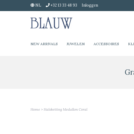
NL
+32 13 33 48 93
Inloggen
NEW ARRIVALS
JUWELEN
ACCESSOIRES
KL
Gr
Home
>
Halsketting Medallon Coral