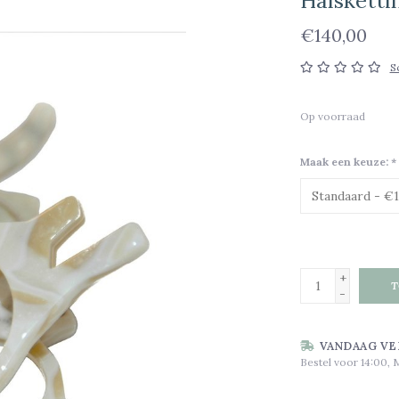
Halsketti
€140,00
S
Op voorraad
Maak een keuze:
*
+
T
-
VANDAAG VE
Bestel voor 14:00, 