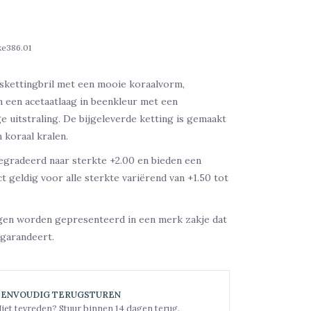
ke386.01
skettingbril met een mooie koraalvorm,
 een acetaatlaag in beenkleur met een
 uitstraling. De bijgeleverde ketting is gemaakt
 koraal kralen.
egradeerd naar sterkte +2.00 en bieden een
t geldig voor alle sterkte variërend van +1.50 tot
gen worden gepresenteerd in een merk zakje dat
garandeert.
EENVOUDIG TERUGSTUREN
iet tevreden? Stuur binnen 14 dagen terug.