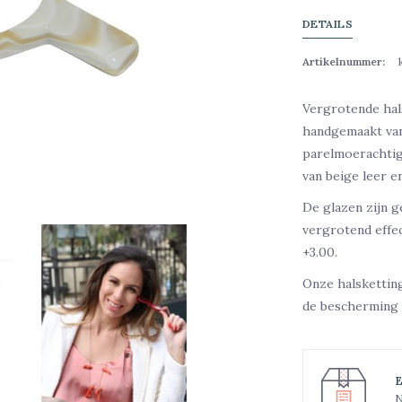
DETAILS
Artikelnummer:
Vergrotende hal
handgemaakt van
parelmoerachtige
van beige leer en
De glazen zijn g
vergrotend effec
+3.00.
Onze halskettin
de bescherming 
N