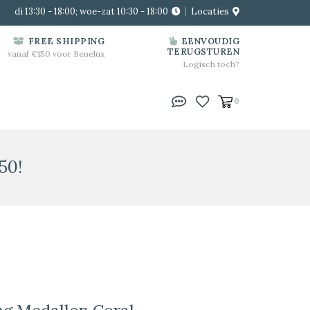
di 13:30 - 18:00; woe-zat 10:30 - 18:00
Locaties
FREE SHIPPING
EENVOUDIG
TERUGSTUREN
vanaf €150 voor Benelux
Logisch toch?
0
50!