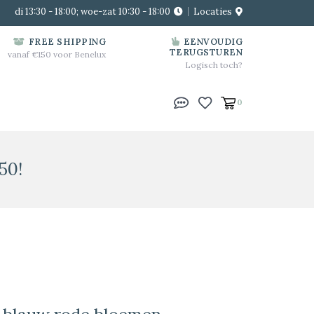
di 13:30 - 18:00; woe-zat 10:30 - 18:00
Locaties
FREE SHIPPING
EENVOUDIG
TERUGSTUREN
vanaf €150 voor Benelux
Logisch toch?
0
50!