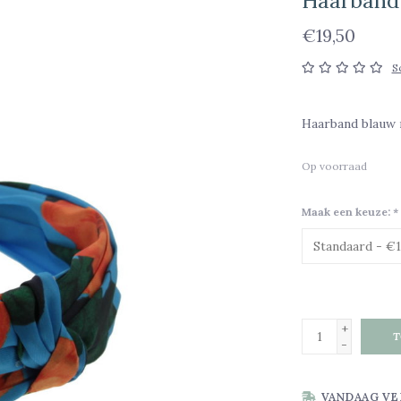
Haarband
€19,50
S
Haarband blauw
Op voorraad
Maak een keuze:
*
+
T
-
VANDAAG VE