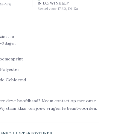
IN DE WINKEL?
Ma-Vrij
Bestel voor 17:30, Di-Za
ad022.01
1-3 dagen
loemenprint
 Polyester
ode Gebloemd
ver deze hoofdband? Neem contact op met onze
Wij staan klaar om jouw vragen te beantwoorden.
EENVOUDIG TERUGSTUREN