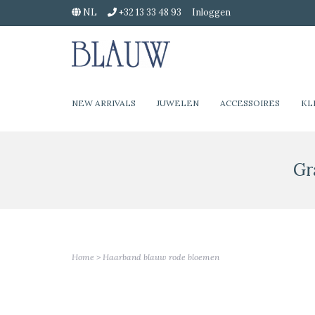
NL
+32 13 33 48 93
Inloggen
NEW ARRIVALS
JUWELEN
ACCESSOIRES
KL
Gr
Home
>
Haarband blauw rode bloemen