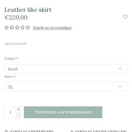
Leather like skirt
€220,00
Schrijf uw beoordeling!
Op voorraad
Color:
*
Size:
*
+
TOEVOEGEN AAN WINKELWAGEN
-
VANDAAG VERZENDEN?
VANDAAG GRATIS OPHALEN