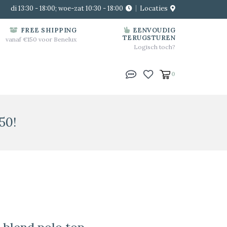
di 13:30 - 18:00; woe-zat 10:30 - 18:00
Locaties
FREE SHIPPING
EENVOUDIG
TERUGSTUREN
vanaf €150 voor Benelux
Logisch toch?
0
50!