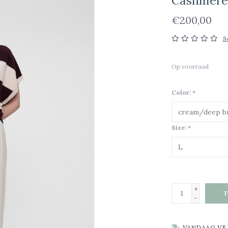
Cashmere 
€200,00
S
Op voorraad
Color:
*
Size:
*
+
T
-
VANDAAG VE