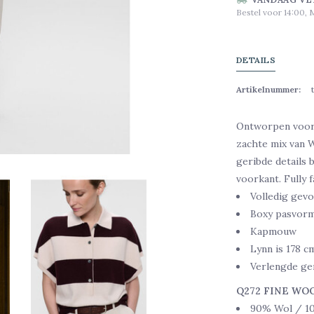
Bestel voor 14:00, 
DETAILS
Artikelnummer:
Ontworpen voor 
zachte mix van 
geribde details 
voorkant. Fully 
Volledig gev
Boxy pasvor
Kapmouw
Lynn is 178 c
Verlengde ge
Q272 FINE WO
90% Wol / 1