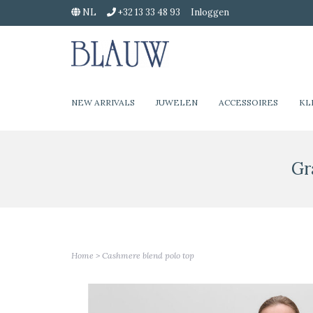
NL
+32 13 33 48 93
Inloggen
NEW ARRIVALS
JUWELEN
ACCESSOIRES
KL
Gr
Home
>
Cashmere blend polo top