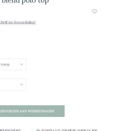
blend polo top
chrijf uw beoordeling!
OEVOEGEN AAN WINKELWAGEN
RZENDEN?
VANDAAG GRATIS OPHALEN