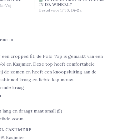
IN DE WINKEL?
Ma-Vrij
Bestel voor 17:30, Di-Za
tr082.01
een cropped fit: de Polo Top is gemaakt van een
Wol en Kasjmier. Deze top heeft comfortabele
bij de zomen en heeft een knoopsluiting aan de
fashioned kraag en lichte kap mouw.
ormde kraag
m
m lang en draagt maat small (S)
ribde zoom
OL CASHMERE
0% Kasjmier