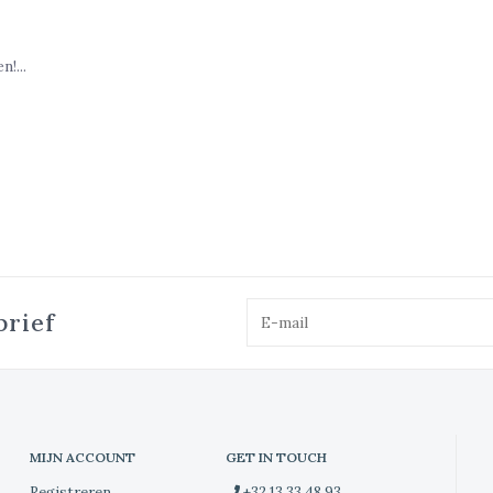
!...
brief
MIJN ACCOUNT
GET IN TOUCH
Registreren
+32 13 33 48 93