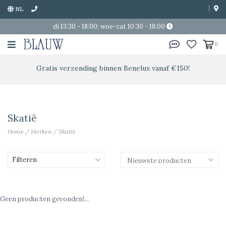
NL
di 13:30 - 18:00; woe-zat 10:30 - 18:00
0
Gratis verzending binnen Benelux vanaf €150!
Skatië
Home
/
Merken
/
Skatië
Filteren
Geen producten gevonden!...