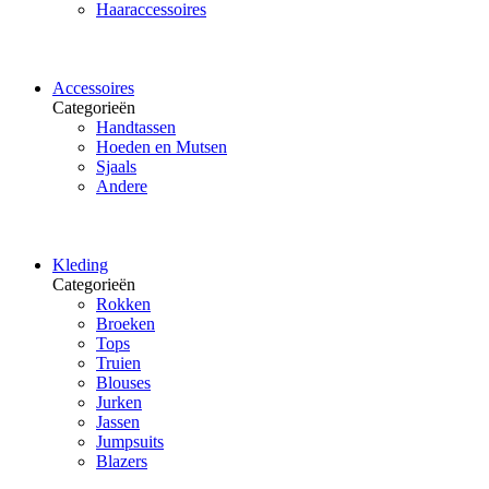
Haaraccessoires
Accessoires
Categorieën
Handtassen
Hoeden en Mutsen
Sjaals
Andere
Kleding
Categorieën
Rokken
Broeken
Tops
Truien
Blouses
Jurken
Jassen
Jumpsuits
Blazers