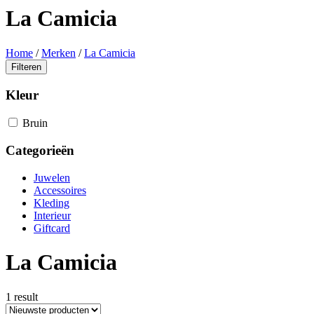
La Camicia
Home
/
Merken
/
La Camicia
Filteren
Kleur
Bruin
Categorieën
Juwelen
Accessoires
Kleding
Interieur
Giftcard
La Camicia
1 result