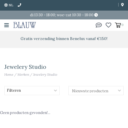
NL
di 13:30 - 18:00; woe-zat 10:30 - 18:00
0
Gratis verzending binnen Benelux vanaf €150!
Jewelery Studio
Home
/
Merken
/
Jewelery Studio
Filteren
Geen producten gevonden!...