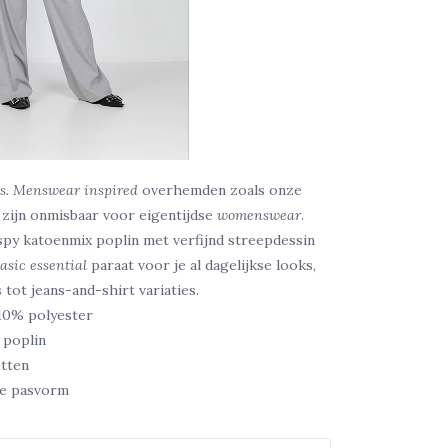
es. Menswear inspired
overhemden zoals onze
 zijn onmisbaar voor eigentijdse
womenswear
.
spy katoenmix poplin met verfijnd streepdessin
asic essential
paraat voor je al dagelijkse looks,
s tot jeans-and-shirt variaties.
10% polyester
 poplin
tten
te pasvorm