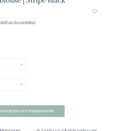
louse | Stripe Black
chrijf uw beoordeling!
OEVOEGEN AAN WINKELWAGEN
RZENDEN?
VANDAAG GRATIS OPHALEN