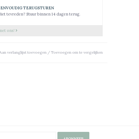
EENVOUDIG TERUGSTUREN
iet tevreden? Stuur binnen 14 dagen terug.
met ons!
Aan verlanglijst toevoegen
/
Toevoegen om te vergelijken
ABONNEER