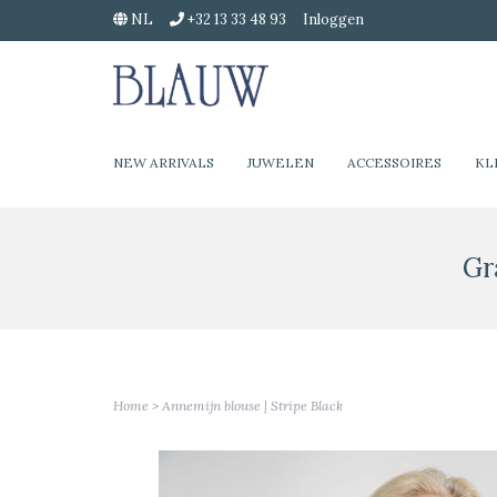
NL
+32 13 33 48 93
Inloggen
NEW ARRIVALS
JUWELEN
ACCESSOIRES
KL
Gr
Home
>
Annemijn blouse | Stripe Black