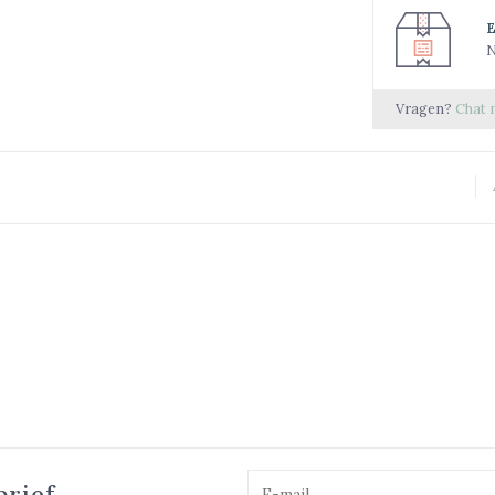
N
Vragen?
Chat 
brief