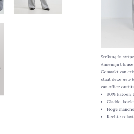
Striking in strip
Annemijn blouse
Gemaakt van cri
staat deze
new b
van office outfit
90% katoen, 
Gladde, koele
Hoge manche
Rechte relax