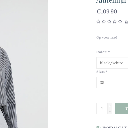
Annemijn b
€109,90
S
Op voorraad
Color:
*
Size:
*
+
T
-
VANDAAG VE