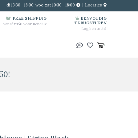
di 13:30 - 18:00; woe-zat 10:30 - 18:00
Locaties
FREE SHIPPING
EENVOUDIG
TERUGSTUREN
vanaf €150 voor Benelux
Logisch toch?
0
50!