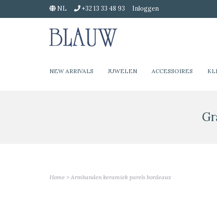
NL
+32 13 33 48 93
Inloggen
NEW ARRIVALS
JUWELEN
ACCESSOIRES
KL
Gr
Home
>
Armbanden keramiek parels bordeaux