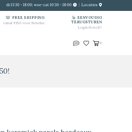
di 13:30 - 18:00; woe-zat 10:30 - 18:00
Locaties
FREE SHIPPING
EENVOUDIG
TERUGSTUREN
vanaf €150 voor Benelux
Logisch toch?
0
50!