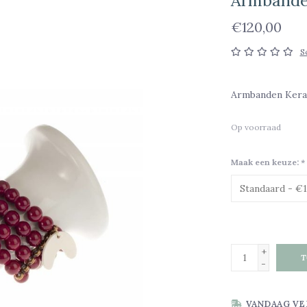
Armbande
€120,00
S
Armbanden Kera
Op voorraad
Maak een keuze:
*
+
T
-
VANDAAG VE