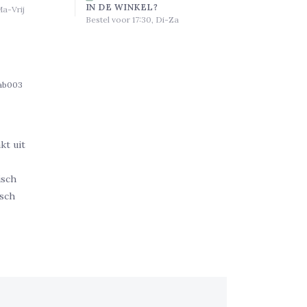
IN DE WINKEL?
Ma-Vrij
Bestel voor 17:30, Di-Za
ab003
t uit
isch
sch